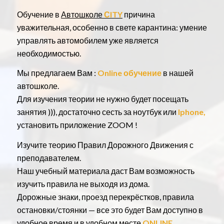
Обучение в
Автошколе
СITY
причина
уважительная, особенно в свете карантина: умение
управлять автомобилем уже является
необходимостью.
Мы предлагаем Вам :
Online обучение
в нашей
автошколе.
Для изучения теории не нужно будет посещать
занятия ))), достаточно сесть за ноутбук или
Iphone,
установить приложение ZOOM !
Изучите теорию Правил Дорожного Движения с
преподавателем.
Наш учебный материала даст Вам возможность
изучить правила не выходя из дома.
Дорожные знаки, проезд перекрёстков, правила
остановки/стоянки — все это будет Вам доступно в
удобное время и в удобном месте
ONLINE
.